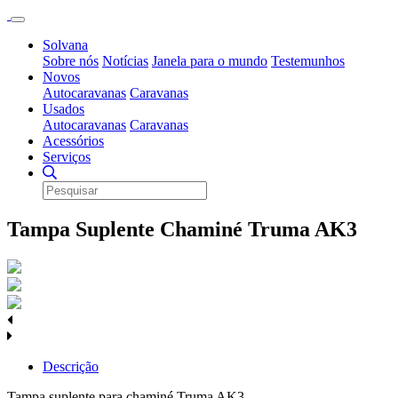
Solvana
Sobre nós
Notícias
Janela para o mundo
Testemunhos
Novos
Autocaravanas
Caravanas
Usados
Autocaravanas
Caravanas
Acessórios
Serviços
Tampa Suplente Chaminé Truma AK3
Descrição
Tampa suplente para chaminé Truma AK3.