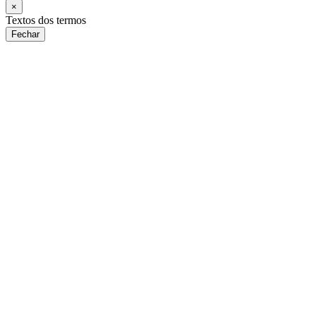
×
Textos dos termos
Fechar