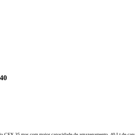
 40
delo CFX 35 mas com maior capacidade de arnazenamento. 40 Lt de ca