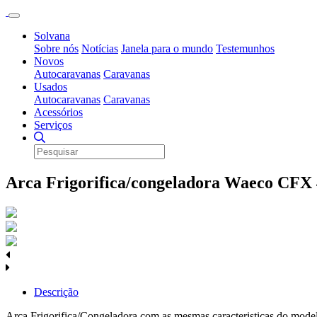
Solvana
Sobre nós
Notícias
Janela para o mundo
Testemunhos
Novos
Autocaravanas
Caravanas
Usados
Autocaravanas
Caravanas
Acessórios
Serviços
Arca Frigorifica/congeladora Waeco CFX
Descrição
Arca Frigorifica/Congeladora com as mesmas caracteristicas do mo