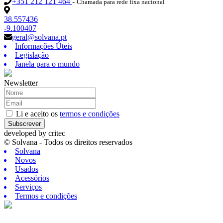
+351 212 121 464
-
Chamada para rede fixa nacional
38.557436
-9.100407
geral@solvana.pt
Informações Úteis
Legislação
Janela para o mundo
Newsletter
Li e aceito os
termos e condições
Subscrever
developed by
critec
© Solvana - Todos os direitos reservados
Solvana
Novos
Usados
Acessórios
Serviços
Termos e condições