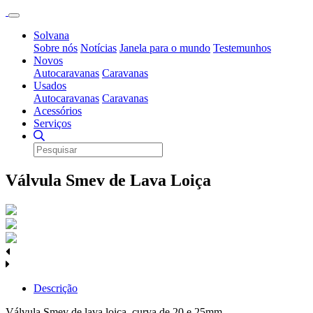
Solvana
Sobre nós
Notícias
Janela para o mundo
Testemunhos
Novos
Autocaravanas
Caravanas
Usados
Autocaravanas
Caravanas
Acessórios
Serviços
Válvula Smev de Lava Loiça
Descrição
Válvula Smev de lava loiça, curva de 20 e 25mm.