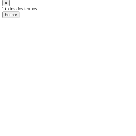
×
Textos dos termos
Fechar