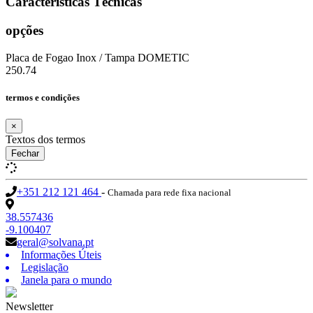
Características Técnicas
opções
Placa de Fogao Inox / Tampa DOMETIC
250.74
termos e condições
×
Textos dos termos
Fechar
+351 212 121 464
-
Chamada para rede fixa nacional
38.557436
-9.100407
geral@solvana.pt
Informações Úteis
Legislação
Janela para o mundo
Newsletter