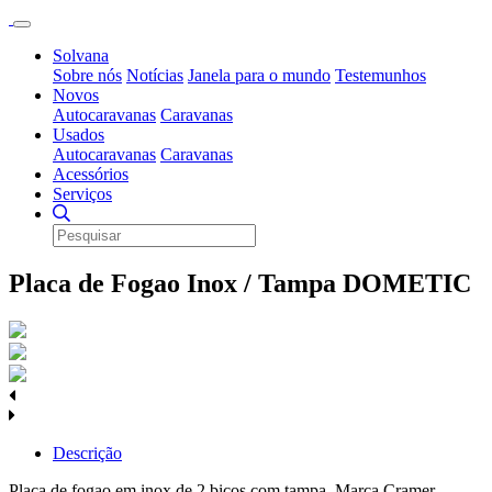
Solvana
Sobre nós
Notícias
Janela para o mundo
Testemunhos
Novos
Autocaravanas
Caravanas
Usados
Autocaravanas
Caravanas
Acessórios
Serviços
Placa de Fogao Inox / Tampa DOMETIC
Descrição
Placa de fogao em inox de 2 bicos com tampa. Marca Cramer