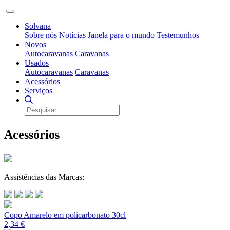
Solvana
Sobre nós
Notícias
Janela para o mundo
Testemunhos
Novos
Autocaravanas
Caravanas
Usados
Autocaravanas
Caravanas
Acessórios
Serviços
Acessórios
Assistências das Marcas:
Copo Amarelo em policarbonato 30cl
2,34 €