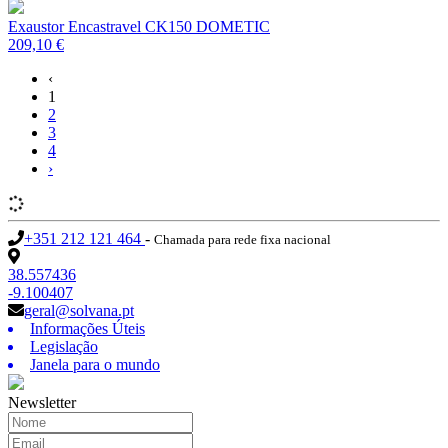
Exaustor Encastravel CK150 DOMETIC
209,10 €
‹
1
2
3
4
›
+351 212 121 464
-
Chamada para rede fixa nacional
38.557436
-9.100407
geral@solvana.pt
Informações Úteis
Legislação
Janela para o mundo
Newsletter