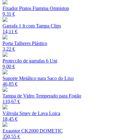
Fixador Pratos Fiamma Omnistop
9,31 €
Garrafa 1 lt com Tampa Clips
14,11 €
Porta Talheres Plástico
3,22 €
Protecção de garrafas 6 Uni
9,00 €
Suporte Metálico para Saco do Lixo
46,85 €
Tampa de Vidro Temperado para Fogão
110,67 €
Válvula Smev de Lava Loiça
18,45 €
Exaustor CK2000 DOMETIC
350,55 €