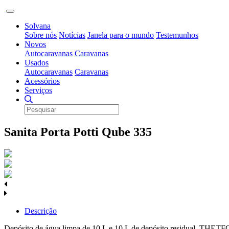
Solvana
Sobre nós
Notícias
Janela para o mundo
Testemunhos
Novos
Autocaravanas
Caravanas
Usados
Autocaravanas
Caravanas
Acessórios
Serviços
Sanita Porta Potti Qube 335
Descrição
Depósito de água limpa de 10 L e 10 L de depósito residual. THE