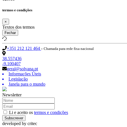
termos e condições
×
Textos dos termos
Fechar
+351 212 121 464
-
Chamada para rede fixa nacional
38.557436
-9.100407
geral@solvana.pt
Informações Úteis
Legislação
Janela para o mundo
Newsletter
Li e aceito os
termos e condições
Subscrever
developed by
critec