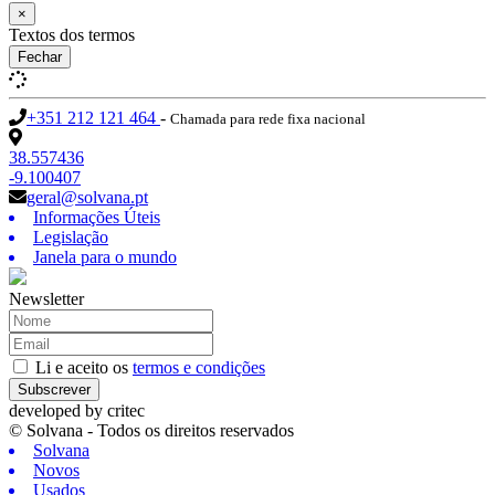
×
Textos dos termos
Fechar
+351 212 121 464
-
Chamada para rede fixa nacional
38.557436
-9.100407
geral@solvana.pt
Informações Úteis
Legislação
Janela para o mundo
Newsletter
Li e aceito os
termos e condições
Subscrever
developed by
critec
© Solvana - Todos os direitos reservados
Solvana
Novos
Usados