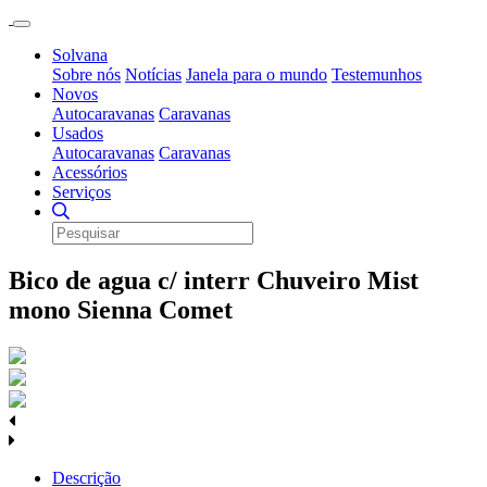
Solvana
Sobre nós
Notícias
Janela para o mundo
Testemunhos
Novos
Autocaravanas
Caravanas
Usados
Autocaravanas
Caravanas
Acessórios
Serviços
Bico de agua c/ interr Chuveiro Mist
mono Sienna Comet
Descrição