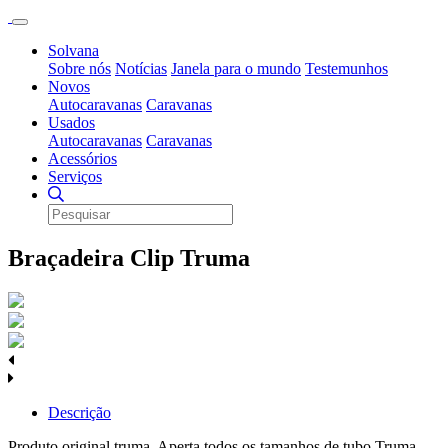
Solvana
Sobre nós
Notícias
Janela para o mundo
Testemunhos
Novos
Autocaravanas
Caravanas
Usados
Autocaravanas
Caravanas
Acessórios
Serviços
Braçadeira Clip Truma
Descrição
Produto original truma. Aperta todos os tamanhos de tubo Truma.