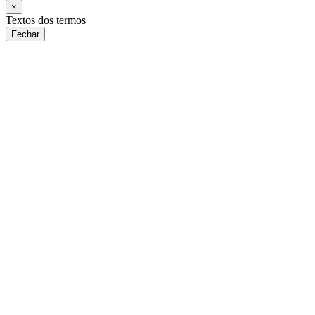
×
Textos dos termos
Fechar