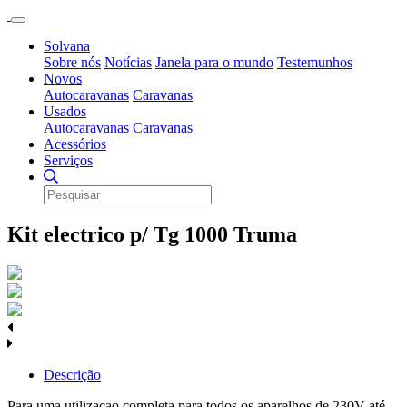
Solvana
Sobre nós
Notícias
Janela para o mundo
Testemunhos
Novos
Autocaravanas
Caravanas
Usados
Autocaravanas
Caravanas
Acessórios
Serviços
Kit electrico p/ Tg 1000 Truma
Descrição
Para uma utilizacao completa para todos os aparelhos de 230V até