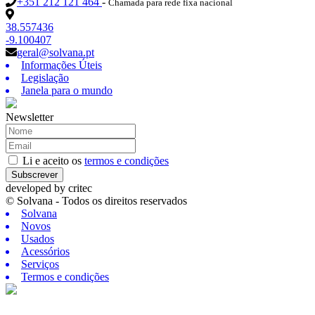
+351 212 121 464
-
Chamada para rede fixa nacional
38.557436
-9.100407
geral@solvana.pt
Informações Úteis
Legislação
Janela para o mundo
Newsletter
Li e aceito os
termos e condições
Subscrever
developed by
critec
© Solvana - Todos os direitos reservados
Solvana
Novos
Usados
Acessórios
Serviços
Termos e condições