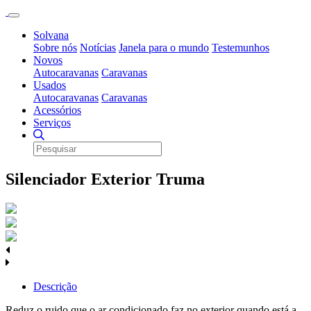
Solvana
Sobre nós
Notícias
Janela para o mundo
Testemunhos
Novos
Autocaravanas
Caravanas
Usados
Autocaravanas
Caravanas
Acessórios
Serviços
Silenciador Exterior Truma
Descrição
Reduz o ruido que o ar condicionado faz no exterior quando está a