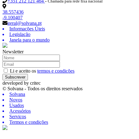
+351 212 121 464
-
Chamada para rede fixa nacional
38.557436
-9.100407
geral@solvana.pt
Informações Úteis
Legislação
Janela para o mundo
Newsletter
Li e aceito os
termos e condições
Subscrever
developed by
critec
© Solvana - Todos os direitos reservados
Solvana
Novos
Usados
Acessórios
Serviços
Termos e condições