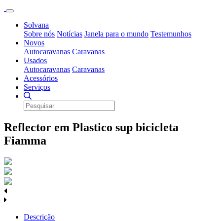
Solvana
Sobre nós
Notícias
Janela para o mundo
Testemunhos
Novos
Autocaravanas
Caravanas
Usados
Autocaravanas
Caravanas
Acessórios
Serviços
Reflector em Plastico sup bicicleta
Fiamma
Descrição