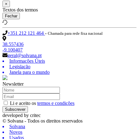
×
Textos dos termos
Fechar
+351 212 121 464
-
Chamada para rede fixa nacional
38.557436
-9.100407
geral@solvana.pt
Informações Úteis
Legislação
Janela para o mundo
Newsletter
Li e aceito os
termos e condições
Subscrever
developed by
critec
© Solvana - Todos os direitos reservados
Solvana
Novos
Usados