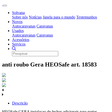
Solvana
Sobre nós
Notícias
Janela para o mundo
Testemunhos
Novos
Autocaravanas
Caravanas
Usados
Autocaravanas
Caravanas
Acessórios
Serviços
anti roubo Gera HEOSafe art. 18583
Descrição
HEOSafe GERA instalacao de fechos adicionais para portas