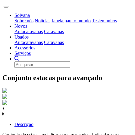
Solvana
Sobre nós
Notícias
Janela para o mundo
Testemunhos
Novos
Autocaravanas
Caravanas
Usados
Autocaravanas
Caravanas
Acessórios
Serviços
Conjunto estacas para avançado
Descrição
Conjunto de estacas metalicas para avançados. Indicadas para