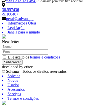
+351 212 121 464
-
Chamada para rede fixa nacional
38.557436
-9.100407
geral@solvana.pt
Informações Úteis
Legislação
Janela para o mundo
Newsletter
Li e aceito os
termos e condições
Subscrever
developed by
critec
© Solvana - Todos os direitos reservados
Solvana
Novos
Usados
Acessórios
Serviços
Termos e condições