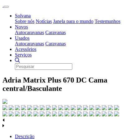
Solvana
Sobre nós
Notícias
Janela para o mundo
Testemunhos
Novos
Autocaravanas
Caravanas
Usados
Autocaravanas
Caravanas
Acessórios
Serviços
Adria Matrix Plus 670 DC Cama
central/Basculante
Descrição