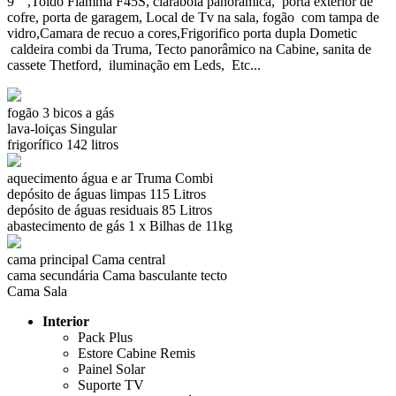
9" ,Toldo Fiamma F45S, claraboia panorâmica, porta exterior de
cofre, porta de garagem, Local de Tv na sala, fogão com tampa de
vidro,Camara de recuo a cores,Frigorifico porta dupla Dometic
caldeira combi da Truma, Tecto panorâmico na Cabine, sanita de
cassete Thetford, iluminação em Leds, Etc...
fogão
3 bicos a gás
lava-loiças
Singular
frigorífico
142 litros
aquecimento água e ar
Truma Combi
depósito de águas limpas
115 Litros
depósito de águas residuais
85 Litros
abastecimento de gás
1 x Bilhas de 11kg
cama principal
Cama central
cama secundária
Cama basculante tecto
Cama Sala
Interior
Pack Plus
Estore Cabine Remis
Painel Solar
Suporte TV