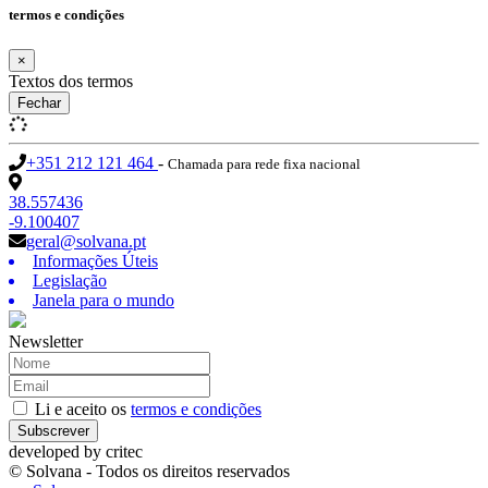
termos e condições
×
Textos dos termos
Fechar
+351 212 121 464
-
Chamada para rede fixa nacional
38.557436
-9.100407
geral@solvana.pt
Informações Úteis
Legislação
Janela para o mundo
Newsletter
Li e aceito os
termos e condições
Subscrever
developed by
critec
© Solvana - Todos os direitos reservados