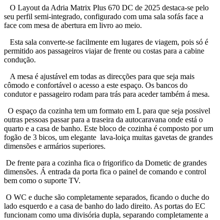
O Layout da Adria Matrix Plus 670 DC de 2025 destaca-se pelo
seu perfil semi-integrado, configurado com uma sala sofás face a
face com mesa de abertura em livro ao meio.
Esta sala converte-se facilmente em lugares de viagem, pois só é
permitido aos passageiros viajar de frente ou costas para a cabine
condução.
A mesa é ajustável em todas as direcções para que seja mais
cômodo e confortável o acesso a este espaço. Os bancos do
condutor e passageiro rodam para trás para aceder também á mesa.
O espaço da cozinha tem um formato em L para que seja possivel
outras pessoas passar para a traseira da autocaravana onde está o
quarto e a casa de banho. Este bloco de cozinha é composto por um
fogão de 3 bicos, um elegante lava-loiça muitas gavetas de grandes
dimensões e armários superiores.
De frente para a cozinha fica o frigorifico da Dometic de grandes
dimensões. Á entrada da porta fica o painel de comando e control
bem como o suporte TV.
O WC e duche são completamente separados, ficando o duche do
lado esquerdo e a casa de banho do lado direito. As portas do EC
funcionam como uma divisória dupla, separando completamente a