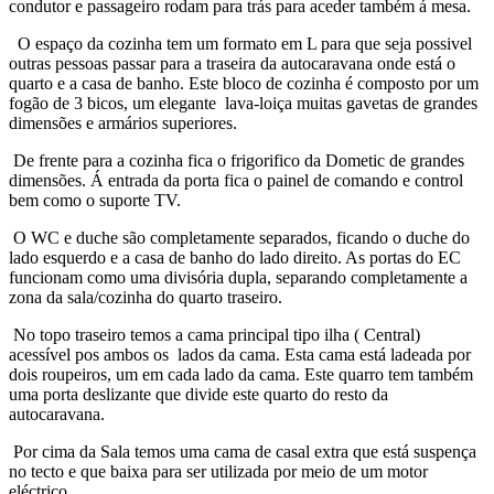
condutor e passageiro rodam para trás para aceder também á mesa.
O espaço da cozinha tem um formato em L para que seja possivel
outras pessoas passar para a traseira da autocaravana onde está o
quarto e a casa de banho. Este bloco de cozinha é composto por um
fogão de 3 bicos, um elegante lava-loiça muitas gavetas de grandes
dimensões e armários superiores.
De frente para a cozinha fica o frigorifico da Dometic de grandes
dimensões. Á entrada da porta fica o painel de comando e control
bem como o suporte TV.
O WC e duche são completamente separados, ficando o duche do
lado esquerdo e a casa de banho do lado direito. As portas do EC
funcionam como uma divisória dupla, separando completamente a
zona da sala/cozinha do quarto traseiro.
No topo traseiro temos a cama principal tipo ilha ( Central)
acessível pos ambos os lados da cama. Esta cama está ladeada por
dois roupeiros, um em cada lado da cama. Este quarro tem também
uma porta deslizante que divide este quarto do resto da
autocaravana.
Por cima da Sala temos uma cama de casal extra que está suspença
no tecto e que baixa para ser utilizada por meio de um motor
eléctrico.