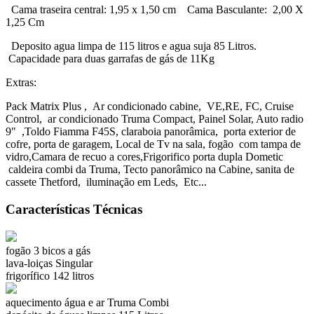
Cama traseira central: 1,95 x 1,50 cm Cama Basculante: 2,00 X
1,25 Cm
Deposito agua limpa de 115 litros e agua suja 85 Litros.
Capacidade para duas garrafas de gás de 11Kg
Extras:
Pack Matrix Plus , Ar condicionado cabine, VE,RE, FC, Cruise
Control, ar condicionado Truma Compact, Painel Solar, Auto radio
9" ,Toldo Fiamma F45S, claraboia panorâmica, porta exterior de
cofre, porta de garagem, Local de Tv na sala, fogão com tampa de
vidro,Camara de recuo a cores,Frigorifico porta dupla Dometic
caldeira combi da Truma, Tecto panorâmico na Cabine, sanita de
cassete Thetford, iluminação em Leds, Etc...
Características Técnicas
fogão
3 bicos a gás
lava-loiças
Singular
frigorífico
142 litros
aquecimento água e ar
Truma Combi